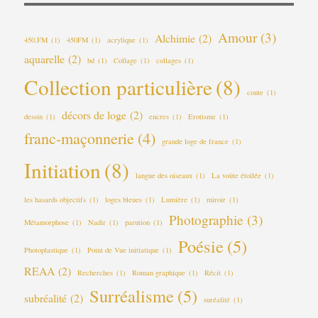
Amour
(3)
Alchimie
(2)
450.FM
(1)
450FM
(1)
acrylique
(1)
aquarelle
(2)
bd
(1)
Collage
(1)
collages
(1)
Collection particulière
(8)
conte
(1)
décors de loge
(2)
dessin
(1)
encres
(1)
Erotisme
(1)
franc-maçonnerie
(4)
grande loge de france
(1)
Initiation
(8)
langue des oiseaux
(1)
La voûte étoilée
(1)
les hasards objectifs
(1)
loges bleues
(1)
Lumière
(1)
miroir
(1)
Photographie
(3)
Métamorphose
(1)
Nadir
(1)
parution
(1)
Poésie
(5)
Photoplastique
(1)
Point de Vue initiatique
(1)
REAA
(2)
Recherches
(1)
Roman graphique
(1)
Récit
(1)
Surréalisme
(5)
subréalité
(2)
suréalité
(1)