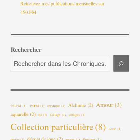
Retrouvez mes publications mensuelles sur
450.FM
Rechercher
Amour
(3)
Alchimie
(2)
450.FM
(1)
450FM
(1)
acrylique
(1)
aquarelle
(2)
bd
(1)
Collage
(1)
collages
(1)
Collection particulière
(8)
conte
(1)
décors de loge
(2)
dessin
(1)
encres
(1)
Erotisme
(1)