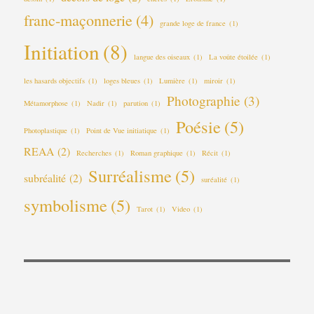
franc-maçonnerie
(4)
grande loge de france
(1)
Initiation
(8)
langue des oiseaux
(1)
La voûte étoilée
(1)
les hasards objectifs
(1)
loges bleues
(1)
Lumière
(1)
miroir
(1)
Photographie
(3)
Métamorphose
(1)
Nadir
(1)
parution
(1)
Poésie
(5)
Photoplastique
(1)
Point de Vue initiatique
(1)
REAA
(2)
Recherches
(1)
Roman graphique
(1)
Récit
(1)
Surréalisme
(5)
subréalité
(2)
suréalité
(1)
symbolisme
(5)
Tarot
(1)
Video
(1)