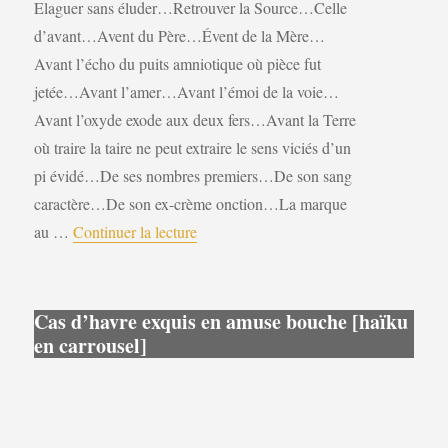
Elaguer sans éluder…Retrouver la Source…Celle
d’avant…Avent du Père…Évent de la Mère…
Avant l’écho du puits amniotique où pièce fut
jetée…Avant l’amer…Avant l’émoi de la voie…
Avant l’oxyde exode aux deux fers…Avant la Terre
où traire la taire ne peut extraire le sens viciés d’un
pi évidé…De ses nombres premiers…De son sang
caractère…De son ex-crème onction…La marque
de « Boule à n’ai-je »
au …
Continuer la lecture
Cas d’havre exquis en amuse bouche [haïku
en carrousel]