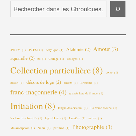
Amour
(3)
Alchimie
(2)
450.FM
(1)
450FM
(1)
acrylique
(1)
aquarelle
(2)
bd
(1)
Collage
(1)
collages
(1)
Collection particulière
(8)
conte
(1)
décors de loge
(2)
dessin
(1)
encres
(1)
Erotisme
(1)
franc-maçonnerie
(4)
grande loge de france
(1)
Initiation
(8)
langue des oiseaux
(1)
La voûte étoilée
(1)
les hasards objectifs
(1)
loges bleues
(1)
Lumière
(1)
miroir
(1)
Photographie
(3)
Métamorphose
(1)
Nadir
(1)
parution
(1)