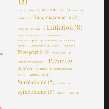
(8)
décors de loge
(2)
conte
(1)
dessin
(1)
encres
(1)
franc-maçonnerie
(4)
Erotisme
(1)
Initiation
(8)
grande loge de france
(1)
langue des oiseaux
(1)
La voûte étoilée
(1)
les hasards objectifs
(1)
loges bleues
(1)
Lumière
(1)
miroir
(1)
Métamorphose
(1)
Nadir
(1)
parution
(1)
Photographie
(3)
re
Photoplastique
(1)
Poésie
(5)
Point de Vue initiatique
(1)
REAA
(2)
Recherches
(1)
Roman graphique
(1)
subréalité
(2)
Récit
(1)
Surréalisme
(5)
suréalité
(1)
symbolisme
(5)
Tarot
(1)
Video
(1)
s