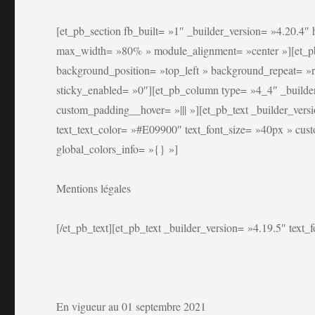
[et_pb_section fb_built= »1″ _builder_version= »4.20.4″
max_width= »80% » module_alignment= »center »][et_pb_
background_position= »top_left » background_repeat= »r
sticky_enabled= »0″][et_pb_column type= »4_4″ _builder
custom_padding__hover= »||| »][et_pb_text _builder_versio
text_text_color= »#E09900″ text_font_size= »40px » custo
global_colors_info= »{} »]
Mentions légales
[/et_pb_text][et_pb_text _builder_version= »4.19.5″ text_f
En vigueur au 01 septembre 2021