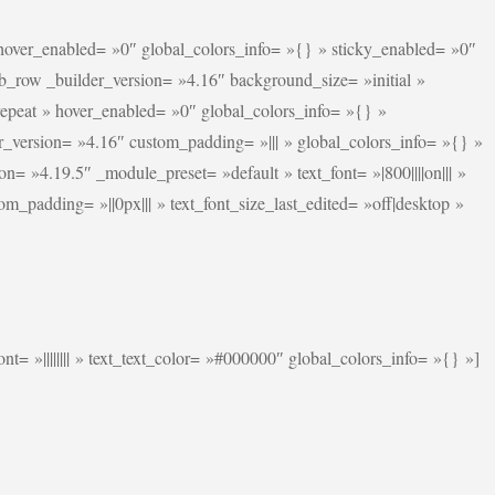
 hover_enabled= »0″ global_colors_info= »{} » sticky_enabled= »0″
row _builder_version= »4.16″ background_size= »initial »
epeat » hover_enabled= »0″ global_colors_info= »{} »
_version= »4.16″ custom_padding= »||| » global_colors_info= »{} »
n= »4.19.5″ _module_preset= »default » text_font= »|800||||on||| »
m_padding= »||0px||| » text_font_size_last_edited= »off|desktop »
ont= »|||||||| » text_text_color= »#000000″ global_colors_info= »{} »]