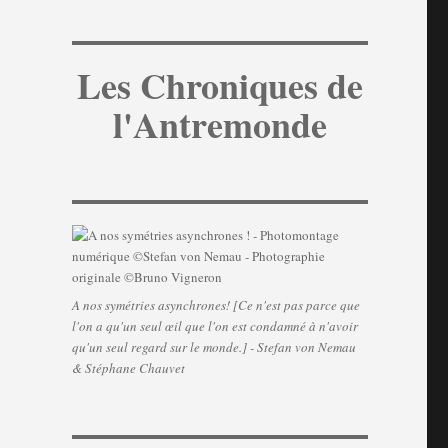
Les Chroniques de
l'Antremonde
A nos symétries asynchrones! [Ce n'est pas parce que
l'on a qu'un seul œil que l'on est condamné à n'avoir
qu'un seul regard sur le monde.] - Stefan von Nemau
& Stéphane Chauvet