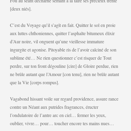
Fou au séant décharné semant à la taire ses précieux trente
[deux niés].
C’est du Voyage qu’il s’agît en fait. Quitter le sol en proie
aux luttes chthoniennes, quitter l’asphalte bitumeux élixir
d’Aur noire, vil onguent qu’une vieillesse immature
ingurgite et agonise. Pitoyable ris de l’avoir calciné de son
sublime été… Ne rien questionner c’est risquer de Tout
perdre, sur ton front dégouline [cire] de Gloire perdue, rien
ne brûle autant que l’Amour [con tenu], rien ne brûle autant
que la Vie [corps rompus].
Vagabond hissant voile sur regard providence, assure rance
contre un Néant aux putrides fragrances, éructer
l’ondulatoire de l’antre arc en ciel… fermer les yeux,
oublier, vivre… pour… toucher encore tes mains nues…