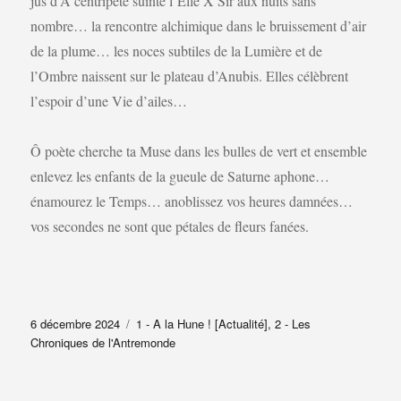
jus d’A centripète suinte l’Elle X Sir aux nuits sans
nombre… la rencontre alchimique dans le bruissement d’air
de la plume… les noces subtiles de la Lumière et de
l’Ombre naissent sur le plateau d’Anubis. Elles célèbrent
l’espoir d’une Vie d’ailes…
Ô poète cherche ta Muse dans les bulles de vert et ensemble
enlevez les enfants de la gueule de Saturne aphone…
énamourez le Temps… anoblissez vos heures damnées…
vos secondes ne sont que pétales de fleurs fanées.
Publié
Catégories
6 décembre 2024
1 - A la Hune ! [Actualité]
,
2 - Les
le
Chroniques de l'Antremonde