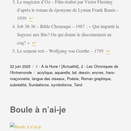
Le magicien d’Oz – Film réalisé par Victor Fleming
d’après le roman de éponyme de Lyman Frank Baum –
1939
↩︎
Job 38-36 – Bible Chouraqui – 1987 : « Qui impartit la
Sagesse aux Ibis? Ou qui donne le discernement au
coq? »
↩︎
Le serpent vert – Wolfgang von Goethe – 1795
↩︎
Publié
Catégories
22 juin 2025
1 - A la Hune ! [Actualité]
,
2 - Les Chroniques de
le
Étiquettes
l'Antremonde
acrylique
,
aquarelle
,
bd
,
dessin
,
encres
,
franc-
maçonnerie
,
langue des oiseaux
,
Poésie
,
Roman graphique
,
subréalité
,
Surréalisme
,
symbolisme
,
Tarot
Boule à n’ai-je