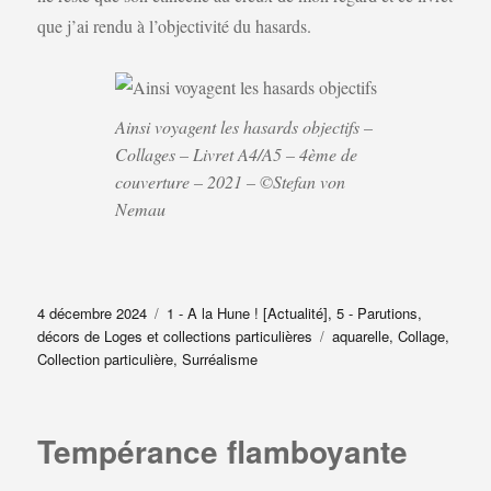
que j’ai rendu à l’objectivité du hasards.
Ainsi voyagent les hasards objectifs –
Collages – Livret A4/A5 – 4ème de
couverture – 2021 – ©Stefan von
Nemau
Publié
Catégories
4 décembre 2024
1 - A la Hune ! [Actualité]
,
5 - Parutions,
le
Étiquettes
décors de Loges et collections particulières
aquarelle
,
Collage
,
Collection particulière
,
Surréalisme
Tempérance flamboyante