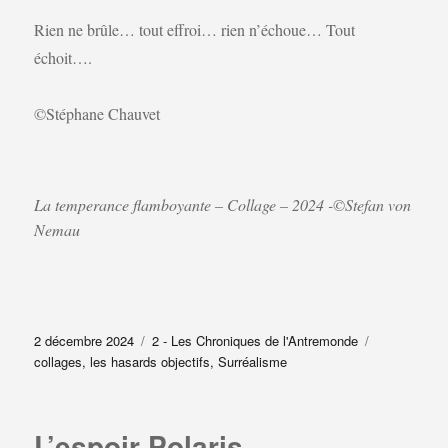
Rien ne brûle… tout effroi… rien n’échoue… Tout
échoit….
©Stéphane Chauvet
La temperance flamboyante – Collage – 2024 -©Stefan von
Nemau
Publié
Catégories
Étiquettes
2 décembre 2024
2 - Les Chroniques de l'Antremonde
le
collages
,
les hasards objectifs
,
Surréalisme
L’espoir Polaris