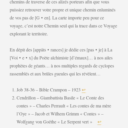
chemins de traverse de ces alizés porteurs afin que vous
puissiez retrouver votre propre et unique chemin enluminés
de vos pas de [G • en]. La carte importe peu pour ce
voyage, c’est notre Chemin seul qui la trace dans ce Voyage
explorant le territoire.
En dépit des [appâts • rances] je dédie ces [pas • je] à La
[Voi • e • x] du Poète alchimiste [d’émaux]… à nos ailes
prophètes de géants… à nos multiples regards de cyclopes
rassemblés et aux brûles gueules qui les révèlent…
Job 38-36 – Bible Crampon – 1923
↩︎
Cendrillon – Giambattista Basile « Le Conte des
contes » – Charles Perrault « Les contes de ma mère
l’Oye » – Jacob et Wilhem Grimm « Contes » –
Wolfgang von Goëthe « Le Serpent vert »
↩︎