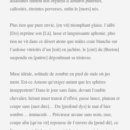
assassines fument nos orgueils d’albatros putréfiés,
callosités, étreintes perverses, enfin le [mors] nés.
Plus rien que pure envie, [en vit] triomphant glaise, l’alibi
[Do] exprime son [Là], lasse et languissante aphonie, plus
rien ne vit dans ce désert atone que mâles craie blanche sur
l’ardoise vitriolés d’un [toit] en jachère, le [ciré] du [Breton]
suspendu en [patère] dégoulinant sa tristesse.
Muse idéale, solitude de zombie en pied de stale où jus
ment. Est-ce Amour qu’exiger autant que les sphères
insupportent? Dans le jour sans faim, devant l’omble
chevalier, héraut muet transit d’effroi, passe lance, plateau et
coupe sans [mot dire]… Du [profond dys] le mat d’hier
sombre… immaculé… Précieuse arcane sans nom, rase,
coupe afin [qu’en vit] repousse de l’envers du [pend dû], ce