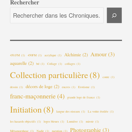
Rechercher
Amour
(3)
Alchimie
(2)
450.FM
(1)
450FM
(1)
acrylique
(1)
aquarelle
(2)
bd
(1)
Collage
(1)
collages
(1)
Collection particulière
(8)
conte
(1)
décors de loge
(2)
dessin
(1)
encres
(1)
Erotisme
(1)
franc-maçonnerie
(4)
grande loge de france
(1)
Initiation
(8)
langue des oiseaux
(1)
La voûte étoilée
(1)
les hasards objectifs
(1)
loges bleues
(1)
Lumière
(1)
miroir
(1)
Photographie
(3)
Métamorphose
(1)
Nadir
(1)
parution
(1)