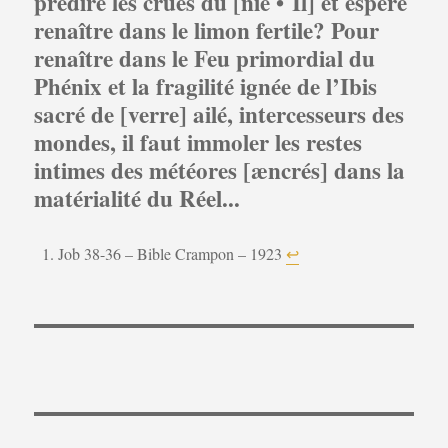
prédire les crues du [nie • Il] et espéré
renaître dans le limon fertile? Pour
renaître dans le Feu primordial du
Phénix et la fragilité ignée de l’Ibis
sacré de [verre] ailé, intercesseurs des
mondes, il faut immoler les restes
intimes des météores [æncrés] dans la
matérialité du Réel.
..
Job 38-36 – Bible Crampon – 1923
↩︎