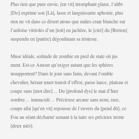
Plus rien que pure envie, [en vit] triomphant glaise, l’alibi
[Do] exprime son [Là], lasse et languissante aphonie, plus
rien ne vit dans ce désert atone que mâles craie blanche sur
l’ardoise vitriolés d’un [toit] en jachère, le [ciré] du [Breton]
suspendu en [patère] dégoulinant sa tristesse.
Muse idéale, solitude de zombie en pied de stale où jus
ment. Est-ce Amour qu’exiger autant que les sphères
insupportent? Dans le jour sans faim, devant l’omble
chevalier, héraut muet transit d’effroi, passe lance, plateau et
coupe sans [mot dire]… Du [profond dys] le mat d’hier
sombre… immaculé… Précieuse arcane sans nom, rase,
coupe afin [qu’en vit] repousse de l’envers du [pend dû], ce
Fou au séant décharné semant à la taire ses précieux trente
[deux niés].