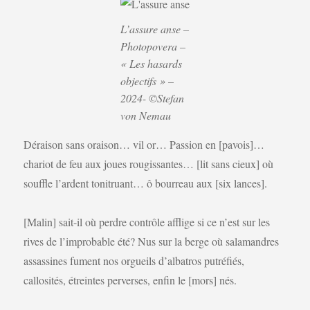
L’assure anse –
Photopovera –
« Les hasards
objectifs » –
2024- ©Stefan
von Nemau
Déraison sans oraison… vil or… Passion en [pavois]…
chariot de feu aux joues rougissantes… [lit sans cieux] où
souffle l’ardent tonitruant… ô bourreau aux [six lances].
[Malin] sait-il où perdre contrôle afflige si ce n’est sur les
rives de l’improbable été? Nus sur la berge où salamandres
assassines fument nos orgueils d’albatros putréfiés,
callosités, étreintes perverses, enfin le [mors] nés.