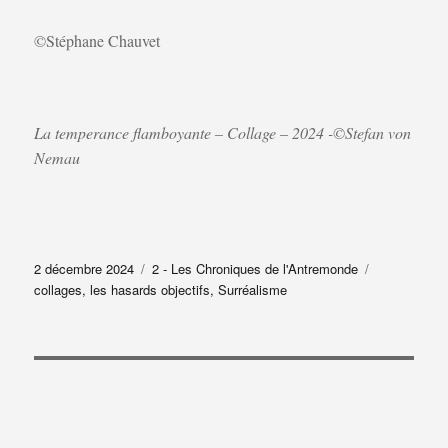
©Stéphane Chauvet
La temperance flamboyante – Collage – 2024 -©Stefan von
Nemau
Publié
Catégories
Étiquettes
2 décembre 2024
2 - Les Chroniques de l'Antremonde
le
collages
,
les hasards objectifs
,
Surréalisme