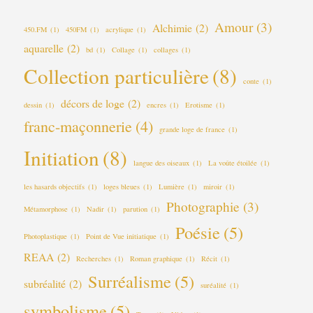
Amour
(3)
Alchimie
(2)
450.FM
(1)
450FM
(1)
acrylique
(1)
aquarelle
(2)
bd
(1)
Collage
(1)
collages
(1)
Collection particulière
(8)
conte
(1)
décors de loge
(2)
dessin
(1)
encres
(1)
Erotisme
(1)
franc-maçonnerie
(4)
grande loge de france
(1)
Initiation
(8)
langue des oiseaux
(1)
La voûte étoilée
(1)
les hasards objectifs
(1)
loges bleues
(1)
Lumière
(1)
miroir
(1)
Photographie
(3)
Métamorphose
(1)
Nadir
(1)
parution
(1)
Poésie
(5)
Photoplastique
(1)
Point de Vue initiatique
(1)
REAA
(2)
Recherches
(1)
Roman graphique
(1)
Récit
(1)
Surréalisme
(5)
subréalité
(2)
suréalité
(1)
symbolisme
(5)