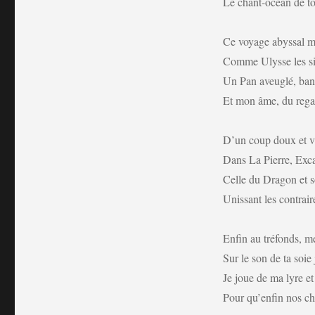
Le chant-océan de to
Ce voyage abyssal me
Comme Ulysse les si
Un Pan aveuglé, band
Et mon âme, du regar
D’un coup doux et vi
Dans La Pierre, Excal
Celle du Dragon et s
Unissant les contrai
Enfin au tréfonds, m
Sur le son de ta soie
Je joue de ma lyre et
Pour qu’enfin nos cha