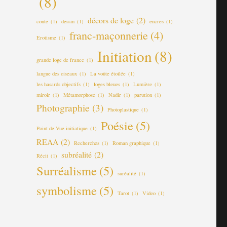
(8)
décors de loge
(2)
conte
(1)
dessin
(1)
encres
(1)
franc-maçonnerie
(4)
Erotisme
(1)
Initiation
(8)
grande loge de france
(1)
langue des oiseaux
(1)
La voûte étoilée
(1)
les hasards objectifs
(1)
loges bleues
(1)
Lumière
(1)
miroir
(1)
Métamorphose
(1)
Nadir
(1)
parution
(1)
Photographie
(3)
Photoplastique
(1)
Poésie
(5)
Point de Vue initiatique
(1)
REAA
(2)
Recherches
(1)
Roman graphique
(1)
subréalité
(2)
Récit
(1)
Surréalisme
(5)
suréalité
(1)
symbolisme
(5)
Tarot
(1)
Video
(1)