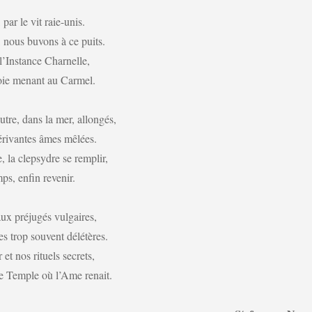
par le vit raie-unis.
, nous buvons à ce puits.
 l’Instance Charnelle,
ie menant au Carmel.
utre, dans la mer, allongés,
érivantes âmes mêlées.
 la clepsydre se remplir,
ps, enfin revenir.
ux préjugés vulgaires,
s trop souvent délétères.
t nos rituels secrets,
 Temple où l’Ame renait.