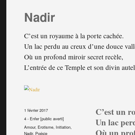
Nadir
C’est un royaume à la porte cachée.
Un lac perdu au creux d’une douce vall
Où un profond miroir secret recèle,
L’entrée de ce Temple et son divin autel
C’est un r
Publié
1 février 2017
le
Catégories
4 - Enfer [public averti]
Un lac per
Étiquettes
Amour
,
Erotisme
,
Initiation
,
Où un prof
Nadir
,
Poésie