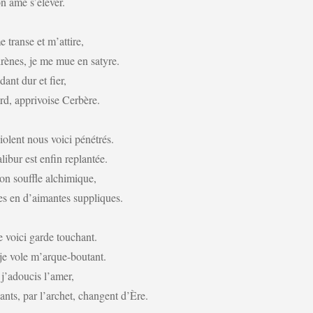
n âme s’élever.
 transe et m’attire,
rènes, je me mue en satyre.
ant dur et fier,
d, apprivoise Cerbère.
olent nous voici pénétrés.
ibur est enfin replantée.
on souffle alchimique,
res en d’aimantes suppliques.
e voici garde touchant.
 je vole m’arque-boutant.
 j’adoucis l’amer,
nts, par l’archet, changent d’Ère.