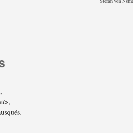
Stefan von Nem
s
,
tés,
musqués.