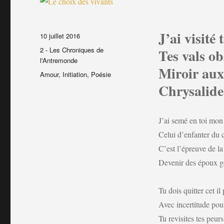
J’ai visité
Publié
10 juillet 2016
le
Catégories
2 - Les Chroniques de
Tes vals ob
l'Antremonde
Miroir aux
Étiquettes
Amour
,
Initiation
,
Poésie
Chrysalide
J’ai semé en toi mon 
Celui d’enfanter du c
C’est l’épreuve de l
Devenir des époux g
Tu dois quitter cet il
Avec incertitude pou
Tu revisites tes peurs