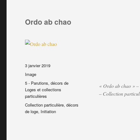
Ordo ab chao
Publié
3 janvier 2019
le
Format
Image
Catégories
5 - Parutions, décors de
« Ordo ab chao » – 
Loges et collections
– Collection particu
particulières
Étiquettes
Collection particulière
,
décors
de loge
,
Initiation