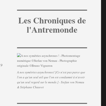
Les Chroniques de
l'Antremonde
19
A nos symétries asynchrones! [Ce n'est pas parce que
l'on a qu'un seul œil que l'on est condamné à n'avoir
qu'un seul regard sur le monde.] - Stefan von Nemau
& Stéphane Chauvet