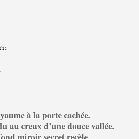
ée.
.
oyaume à la porte cachée.
du au creux d’une douce vallée.
ond miroir secret recèle,