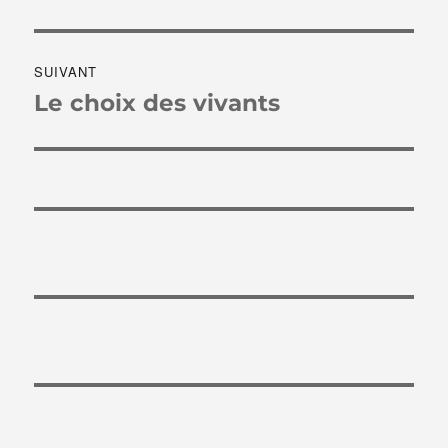
précédente :
l’article
SUIVANT
Le choix des vivants
Publication
suivante :