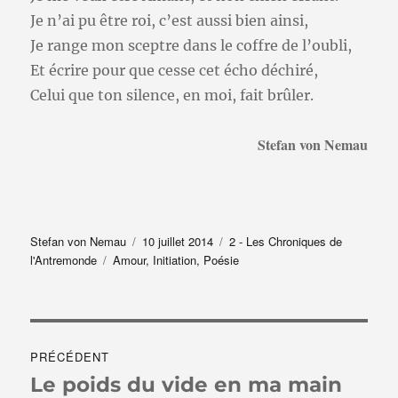
Je n’ai pu être roi, c’est aussi bien ainsi,
Je range mon sceptre dans le coffre de l’oubli,
Et écrire pour que cesse cet écho déchiré,
Celui que ton silence, en moi, fait brûler.
Stefan von Nemau
Auteur
Publié
Catégories
Stefan von Nemau
10 juillet 2014
2 - Les Chroniques de
Étiquettes
le
l'Antremonde
Amour
,
Initiation
,
Poésie
Navigation
PRÉCÉDENT
de
Le poids du vide en ma main
Publication