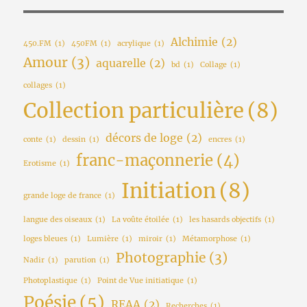
Alchimie
(2)
450.FM
(1)
450FM
(1)
acrylique
(1)
Amour
(3)
aquarelle
(2)
bd
(1)
Collage
(1)
collages
(1)
Collection particulière
(8)
décors de loge
(2)
conte
(1)
dessin
(1)
encres
(1)
franc-maçonnerie
(4)
Erotisme
(1)
Initiation
(8)
grande loge de france
(1)
langue des oiseaux
(1)
La voûte étoilée
(1)
les hasards objectifs
(1)
loges bleues
(1)
Lumière
(1)
miroir
(1)
Métamorphose
(1)
Photographie
(3)
Nadir
(1)
parution
(1)
Photoplastique
(1)
Point de Vue initiatique
(1)
Poésie
(5)
REAA
(2)
Recherches
(1)